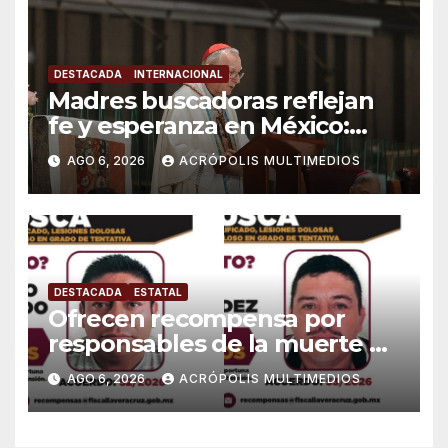
DESTACADA
INTERNACIONAL
Madres buscadoras reflejan
fe y esperanza en México:
Parolin
AGO 6, 2026
ACRÓPOLIS MULTIMEDIOS
DESTACADA
ESTATAL
Ofrecen recompensa por
responsables de la muerte de
periodista Avisack Douglas
AGO 6, 2026
ACRÓPOLIS MULTIMEDIOS