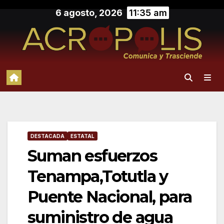
Saltar
6 agosto, 2026
11:35 am
al
contenido
DESTACADA
ESTATAL
Suman esfuerzos
Tenampa,Totutla y
Puente Nacional, para
suministro de agua