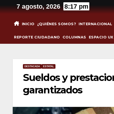
Saltar
7 agosto, 2026
8:17 pm
al
contenido
INICIO
¿QUIÉNES SOMOS?
INTERNACIONAL
REPORTE CIUDADANO
COLUMNAS
ESPACIO UX
DESTACADA
ESTATAL
Sueldos y prestacio
garantizados