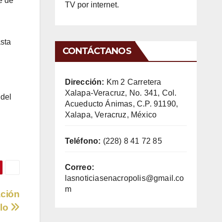
e de
TV por internet.
asta
CONTÁCTANOS
Dirección:
Km 2 Carretera
Xalapa-Veracruz, No. 341, Col.
 del
Acueducto Ánimas, C.P. 91190,
Xalapa, Veracruz, México
Teléfono:
(228) 8 41 72 85
Correo:
lasnoticiasenacropolis@gmail.co
m
ación
llo