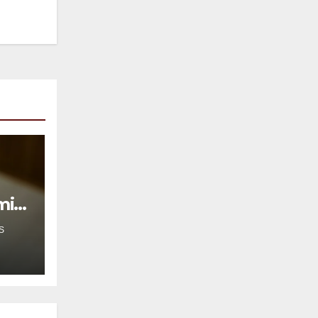
mil
S