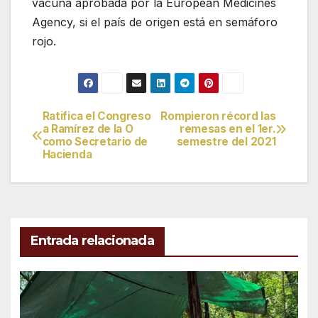
vacuna aprobada por la European Medicines
Agency, si el país de origen está en semáforo
rojo.
Ratifica el Congreso
Rompieron récord las
Navegación
a Ramírez de la O
remesas en el 1er.
como Secretario de
semestre del 2021
de
Hacienda
entradas
Entrada relacionada