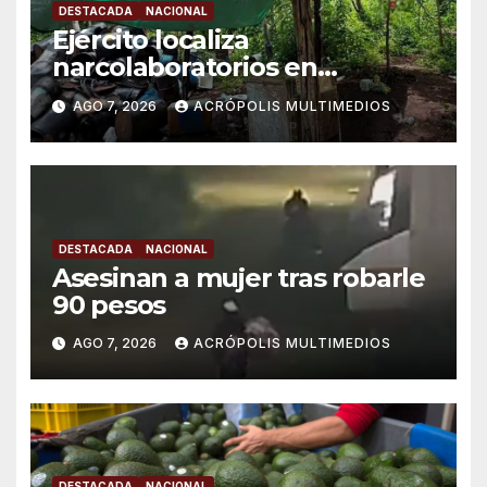
DESTACADA
NACIONAL
Ejército localiza
narcolaboratorios en
Michoacán
AGO 7, 2026
ACRÓPOLIS MULTIMEDIOS
DESTACADA
NACIONAL
Asesinan a mujer tras robarle
90 pesos
AGO 7, 2026
ACRÓPOLIS MULTIMEDIOS
DESTACADA
NACIONAL