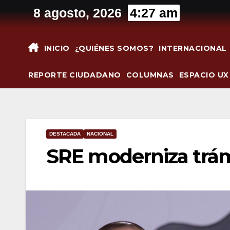
Saltar
8 agosto, 2026
4:27 am
al
contenido
INICIO
¿QUIÉNES SOMOS?
INTERNACIONAL
REPORTE CIUDADANO
COLUMNAS
ESPACIO UX
DESTACADA
NACIONAL
SRE moderniza trám