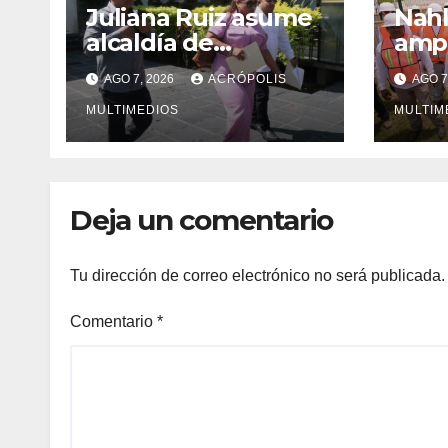
Juliana Ruiz asume
Nahl
alcaldía de
ampl
Ixhuatlán del
Vera
AGO 7, 2026
ACRÓPOLIS
AGO 7
Sureste
solu
MULTIMEDIOS
inge
MULTIM
Deja un comentario
Tu dirección de correo electrónico no será publicada.
Comentario
*