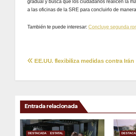
gradual y busca que los ciudadanos realicen la m
a las oficinas de la SRE para concluirlo de manera
También te puede interesar:
Concluye segunda ro
Navegación
EE.UU. flexibiliza medidas contra Irán
de
entradas
Entrada relacionada
DESTACADA
ESTATAL
DESTACA