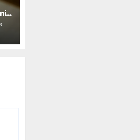
mil
S