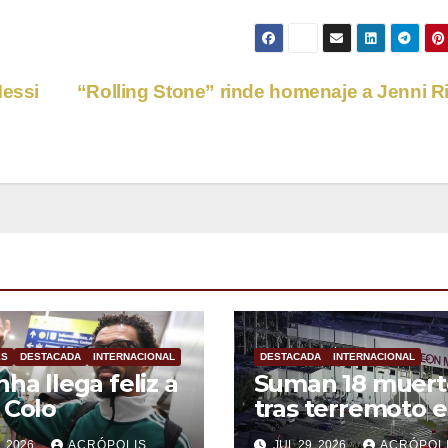
Messi
“Rolling Stone” rinde homenaje a Jenni R
ES
DESTACADA
INTERNACIONAL
DESTACADA
INTERNACIONAL
nha llega feliz a
Suman 18 muert
 Colo
tras terremoto 
Japón
, 2026
ACRÓPOLIS
JUL 29, 2026
ACRÓPOL