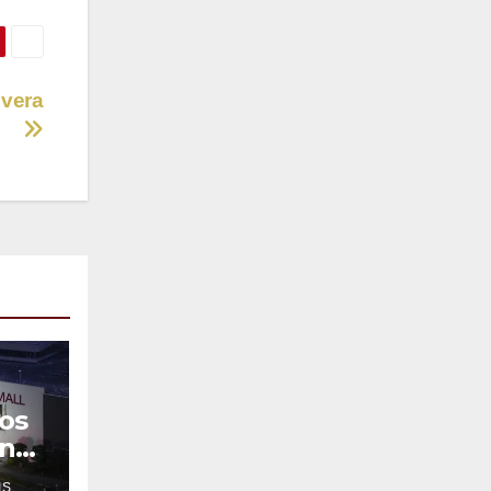
ivera
os
en
IS