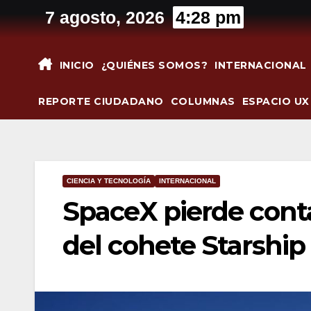
Saltar
7 agosto, 2026
4:28 pm
al
contenido
INICIO
¿QUIÉNES SOMOS?
INTERNACIONAL
REPORTE CIUDADANO
COLUMNAS
ESPACIO UX
CIENCIA Y TECNOLOGÍA
INTERNACIONAL
SpaceX pierde cont
del cohete Starship