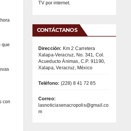
TV por internet.
ahora
CONTÁCTANOS
e que
Dirección:
Km 2 Carretera
Xalapa-Veracruz, No. 341, Col.
Acueducto Ánimas, C.P. 91190,
Xalapa, Veracruz, México
uevas
Teléfono:
(228) 8 41 72 85
Correo:
s con
lasnoticiasenacropolis@gmail.co
m