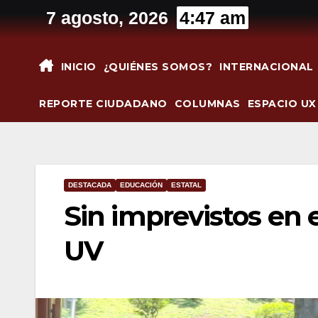
Saltar
7 agosto, 2026
4:47 am
al
contenido
INICIO
¿QUIÉNES SOMOS?
INTERNACIONAL
REPORTE CIUDADANO
COLUMNAS
ESPACIO UX
DESTACADA
EDUCACIÓN
ESTATAL
Sin imprevistos en
UV