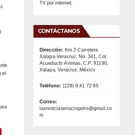
TV por internet.
es
CONTÁCTANOS
l
Dirección:
Km 2 Carretera
Xalapa-Veracruz, No. 341, Col.
Acueducto Ánimas, C.P. 91190,
ante
Xalapa, Veracruz, México
 el
Teléfono:
(228) 8 41 72 85
Correo:
para
lasnoticiasenacropolis@gmail.co
m