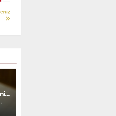
acruz
mil
S