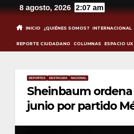
Saltar
8 agosto, 2026
2:07 am
al
contenido
INICIO
¿QUIÉNES SOMOS?
INTERNACIONAL
REPORTE CIUDADANO
COLUMNAS
ESPACIO UX
DEPORTES
DESTACADA
NACIONAL
Sheinbaum ordena s
junio por partido M