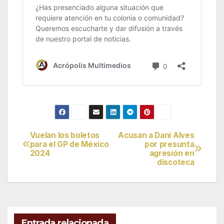
Vuelan los boletos
Acusan a Dani Alves
Navegación
para el GP de México
por presunta
2024
agresión en
de
discoteca
entradas
Entrada relacionada