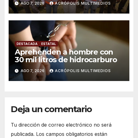
solución para ingenio en crisis
AGO 7, 2026
ACRÓPOLIS MULTIMEDIOS
DESTACADA
ESTATAL
Aprehenden a hombre con
30 mil litros de hidrocarburo
AGO 7, 2026
ACRÓPOLIS MULTIMEDIOS
Deja un comentario
Tu dirección de correo electrónico no será
publicada.
Los campos obligatorios están