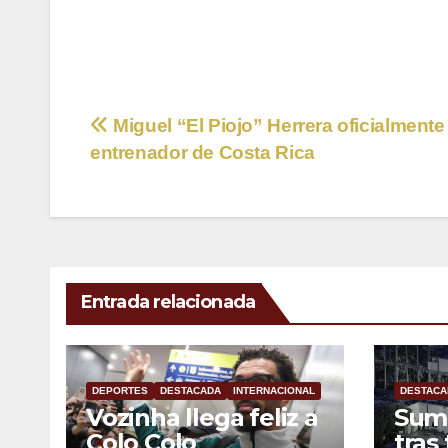
Navegación
Miguel “El Piojo” Herrera oficialmente
entrenador de Costa Rica
de
entradas
Entrada relacionada
DEPORTES
DESTACADA
INTERNACIONAL
DESTACA
Vozinha llega feliz a
Sum
Colo Colo
tras