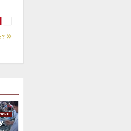
re?
CIONAL
y