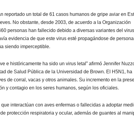
n reportado un total de 61 casos humanos de gripe aviar en Es
leves. No obstante, desde 2003, de acuerdo a la Organización
60 personas han fallecido debido a diversas variantes del viru
avía evidencia de que este virus esté propagándose de persona
úa siendo imperceptible.
ave e históricamente ha sido un virus letal” afirmó Jennifer Nuzz
tad de Salud Pública de la Universidad de Brown. El H5N1, ha
aves de corral, vacas y otros animales. Su incremento en la pres
n y contagio en los seres humanos, según los oficiales.
 que interactúan con aves enfermas o fallecidas a adoptar med
 de protección respiratoria y ocular, además de guantes al mani