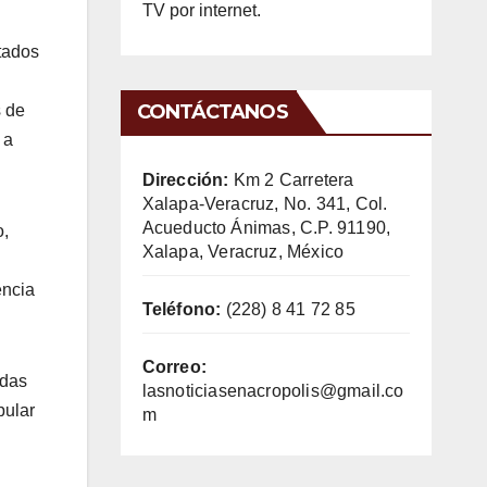
TV por internet.
tados
CONTÁCTANOS
s de
 a
Dirección:
Km 2 Carretera
Xalapa-Veracruz, No. 341, Col.
Acueducto Ánimas, C.P. 91190,
o,
Xalapa, Veracruz, México
encia
Teléfono:
(228) 8 41 72 85
Correo:
idas
lasnoticiasenacropolis@gmail.co
pular
m