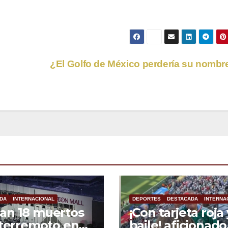
¿El Golfo de México perdería su nomb
DA
INTERNACIONAL
DEPORTES
DESTACADA
INTERNA
an 18 muertos
¡Con tarjeta roja 
 terremoto en
baile! aficionado