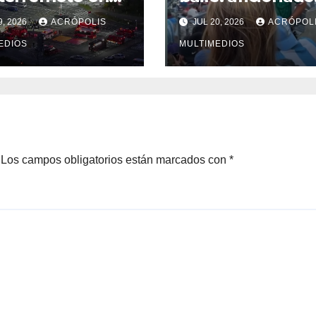
ón
mexicano en el
9, 2026
ACRÓPOLIS
JUL 20, 2026
ACRÓPOL
mundial 2026 se
EDIOS
viraliza
MULTIMEDIOS
Los campos obligatorios están marcados con
*