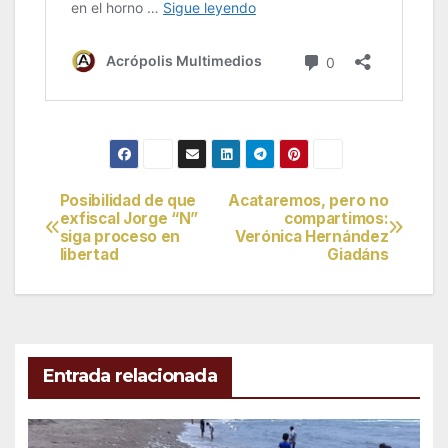
Posibilidad de que
Acataremos, pero no
Navegación
exfiscal Jorge “N”
compartimos:
siga proceso en
Verónica Hernández
de
libertad
Giadáns
entradas
Entrada relacionada