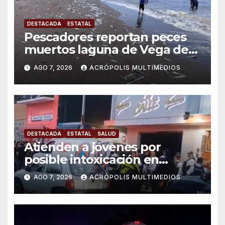
DESTACADA
ESTATAL
Pescadores reportan peces
muertos laguna de Vega de
Alatorre
AGO 7, 2026
ACRÓPOLIS MULTIMEDIOS
DESTACADA
ESTATAL
SALUD
Atienden a jóvenes por
posible intoxicación en
Orizaba
AGO 7, 2026
ACRÓPOLIS MULTIMEDIOS