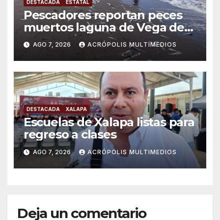
DESTACADA
ESTATAL
Pescadores reportan peces
muertos laguna de Vega de
Alatorre
AGO 7, 2026
ACRÓPOLIS MULTIMEDIOS
DESTACADA
XALAPA
Escuelas de Xalapa listas para
regreso a clases
AGO 7, 2026
ACRÓPOLIS MULTIMEDIOS
Deja un comentario