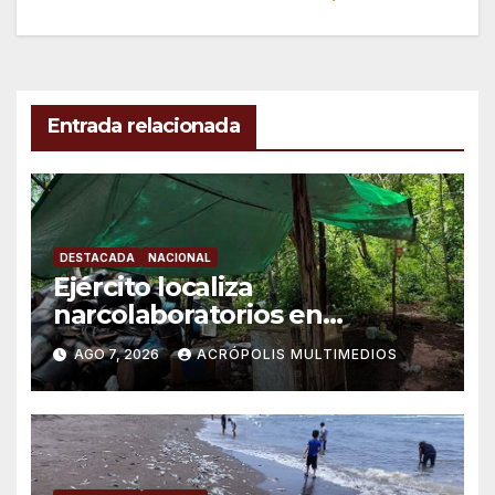
entradas
Entrada relacionada
DESTACADA
NACIONAL
Ejército localiza
narcolaboratorios en
Michoacán
AGO 7, 2026
ACRÓPOLIS MULTIMEDIOS