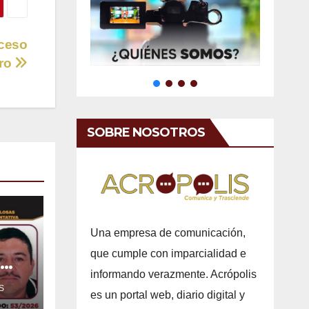
oceso
ero
SOBRE NOSOTROS
Una empresa de comunicación,
que cumple con imparcialidad e
informando verazmente. Acrópolis
 la
S
es un portal web, diario digital y