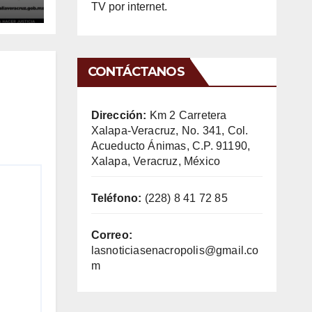
ck
TV por internet.
CONTÁCTANOS
Dirección:
Km 2 Carretera
Xalapa-Veracruz, No. 341, Col.
Acueducto Ánimas, C.P. 91190,
Xalapa, Veracruz, México
Teléfono:
(228) 8 41 72 85
Correo:
lasnoticiasenacropolis@gmail.co
m