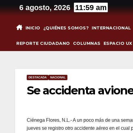
Saltar
6 agosto, 2026
11:59 am
al
contenido
INICIO
¿QUIÉNES SOMOS?
INTERNACIONAL
REPORTE CIUDADANO
COLUMNAS
ESPACIO UX
DESTACADA
NACIONAL
Se accidenta avion
Ciénega Flores, N.L.- A un poco más de una seman
jueves se registro otro accidente aéreo en el cua