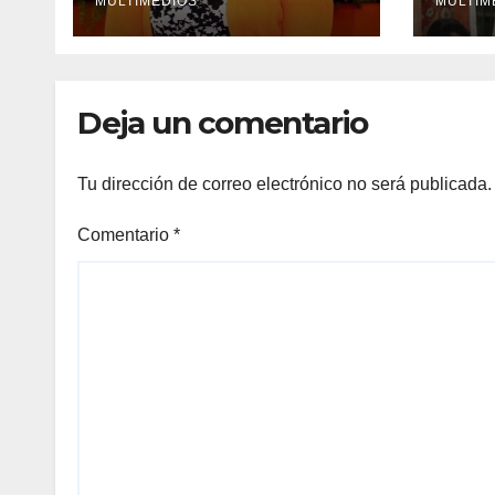
en Ixhuatlán del
MULTIMEDIOS
MULTIM
Sureste
Deja un comentario
Tu dirección de correo electrónico no será publicada.
Comentario
*