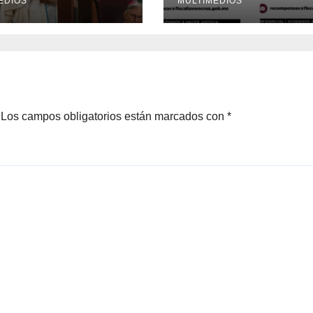
EDIOS
periodista Avisa
MULTIMEDIOS
Douglas
Los campos obligatorios están marcados con
*