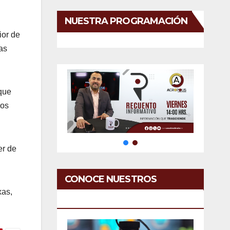
NUESTRA PROGRAMACIÓN
ior de
nas
 que
los
er de
CONOCE NUESTROS
xas,
SERVICIOS