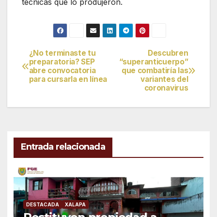
técnicas que lo produjeron.
¿No terminaste tu
Descubren
Navegación
preparatoria? SEP
“superanticuerpo”
abre convocatoria
que combatiría las
de
para cursarla en línea
variantes del
coronavirus
entradas
Entrada relacionada
DESTACADA
XALAPA