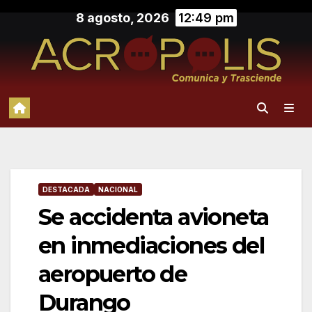
Saltar
8 agosto, 2026
12:49 pm
al
contenido
DESTACADA
NACIONAL
Se accidenta avioneta
en inmediaciones del
aeropuerto de
Durango