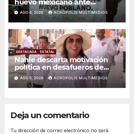
huevo mexicano ante
importaciones
AGO 6, 2026
ACRÓPOLIS MULTIMEDIOS
DESTACADA
ESTATAL
Nahle descarta motivación
política en desafueros de
alcaldes
AGO 6, 2026
ACRÓPOLIS MULTIMEDIOS
Deja un comentario
Tu dirección de correo electrónico no será