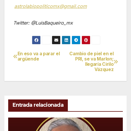
astrolabiopoliticomx@gmail.com
Twitter: @LuisBaqueiro_mx
En eso va a parar el
Cambio de piel en el
Navegación
argüende
PRI, se va Marlon;
llegaría Cirilo
de
Vázquez
entradas
Entrada relacionada