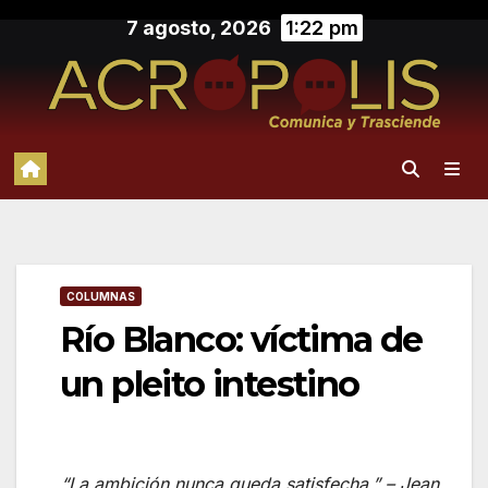
Saltar
7 agosto, 2026
1:22 pm
al
contenido
COLUMNAS
Río Blanco: víctima de
un pleito intestino
“La ambición nunca queda satisfecha.”
–
Jean