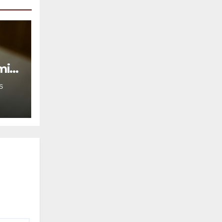
mil
S