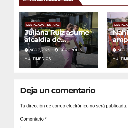
DESTACADA
ESTATAL
DESTACA
Juliana Ruiz asume
Nahl
alcaldía de
ampl
Ixhuatlán del
Vera
AGO 7, 2026
ACRÓPOLIS
AGO 7
Sureste
solu
MULTIMEDIOS
inge
MULTIM
Deja un comentario
Tu dirección de correo electrónico no será publicada.
Comentario
*