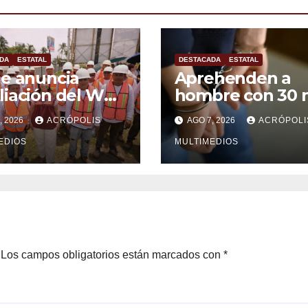
DA
ESTATAL
DESTACADA
ESTATAL
e anuncia
Aprehenden a
iación del WTC
hombre con 30 
cruz y busca
litros de
, 2026
ACRÓPOLIS
AGO 7, 2026
ACRÓPOLI
ción para
hidrocarburo
nio en crisis
EDIOS
MULTIMEDIOS
Los campos obligatorios están marcados con
*