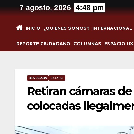
Saltar
7 agosto, 2026
4:48 pm
al
contenido
INICIO
¿QUIÉNES SOMOS?
INTERNACIONAL
REPORTE CIUDADANO
COLUMNAS
ESPACIO UX
DESTACADA
ESTATAL
Retiran cámaras de 
colocadas ilegalme