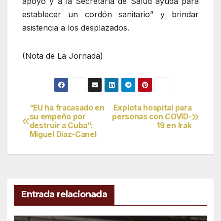
apoyo y a la Secretaría de Salud ayuda para
establecer un cordón sanitario” y brindar
asistencia a los desplazados.
(Nota de La Jornada)
“EU ha fracasado en
Explota hospital para
Navegación
su empeño por
personas con COVID-
destruir a Cuba”:
19 en Irak
de
Miguel Díaz-Canel
entradas
Entrada relacionada