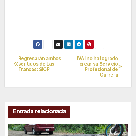
Regresarán ambos
IVAI no ha logrado
Navegación
sentidos de Las
crear su Servicio
Trancas: SIOP
Profesional de
de
Carrera
entradas
Entrada relacionada