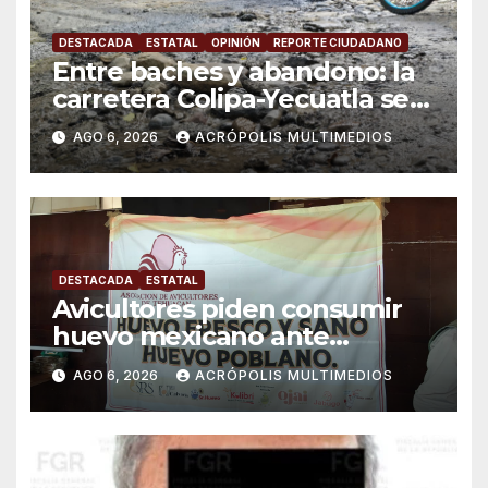
DESTACADA
ESTATAL
OPINIÓN
REPORTE CIUDADANO
Entre baches y abandono: la
carretera Colipa-Yecuatla se
convierte en un riesgo diario
AGO 6, 2026
ACRÓPOLIS MULTIMEDIOS
DESTACADA
ESTATAL
Avicultores piden consumir
huevo mexicano ante
importaciones
AGO 6, 2026
ACRÓPOLIS MULTIMEDIOS