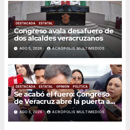
DESTACADA
ESTATAL
Congreso avala desafuero de
dos alcaldes veracruzanos
AGO 5, 2026
ACRÓPOLIS MULTIMEDIOS
DESTACADA
ESTATAL
OPINIÓN
POLÍTICA
Se acabó el fuero: Congreso
de Veracruz abre la puerta a
proceso penal contra alcalde
AGO 5, 2026
ACRÓPOLIS MULTIMEDIOS
de Úrsulo Galván