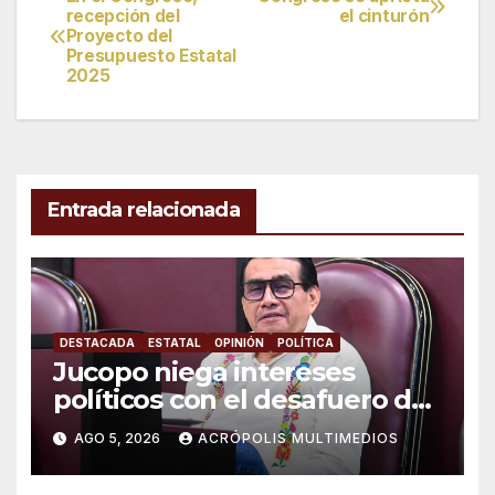
Navegación
recepción del
el cinturón
Proyecto del
de
Presupuesto Estatal
2025
entradas
Entrada relacionada
DESTACADA
ESTATAL
OPINIÓN
POLÍTICA
Jucopo niega intereses
políticos con el desafuero de
alcaldes
AGO 5, 2026
ACRÓPOLIS MULTIMEDIOS