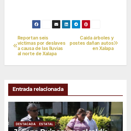
Reportan seis
Caída árboles y
Navegación
víctimas por deslaves
postes dañan autos
a causa de las lluvias
en Xalapa
de
al norte de Xalapa
entradas
Entrada relacionada
DESTACADA
ESTATAL