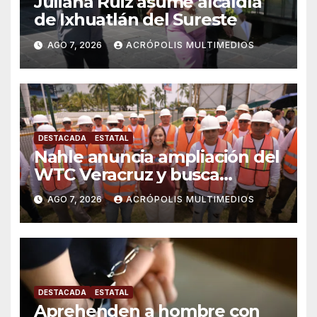
Juliana Ruiz asume alcaldía
de Ixhuatlán del Sureste
AGO 7, 2026
ACRÓPOLIS MULTIMEDIOS
DESTACADA
ESTATAL
Nahle anuncia ampliación del
WTC Veracruz y busca
solución para ingenio en crisis
AGO 7, 2026
ACRÓPOLIS MULTIMEDIOS
DESTACADA
ESTATAL
Aprehenden a hombre con