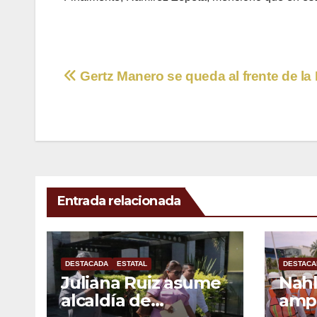
Navegación
Gertz Manero se queda al frente de la
de
entradas
Entrada relacionada
DESTACADA
ESTATAL
DESTACA
Juliana Ruiz asume
Nahl
alcaldía de
ampl