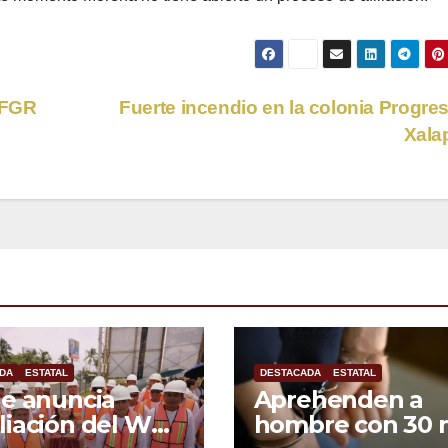
 FGR
Fuerte incendio en la colonia Progre
Xala
DA
ESTATAL
DESTACADA
ESTATAL
e anuncia
Aprehenden a
iación del WTC
hombre con 30 