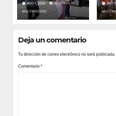
Ixhuatlán del
Vera
AGO 7, 2026
ACRÓPOLIS
AGO 7
Sureste
solu
MULTIMEDIOS
inge
MULTIM
Deja un comentario
Tu dirección de correo electrónico no será publicada.
Comentario
*