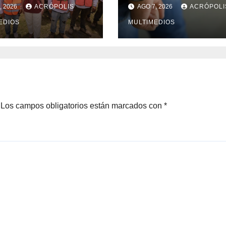
cruz y busca
litros de
, 2026
ACRÓPOLIS
AGO 7, 2026
ACRÓPOLI
ción para
hidrocarburo
nio en crisis
EDIOS
MULTIMEDIOS
Los campos obligatorios están marcados con
*