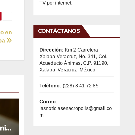
TV por internet.
CONTÁCTANOS
so en
pa
Dirección:
Km 2 Carretera
Xalapa-Veracruz, No. 341, Col.
Acueducto Ánimas, C.P. 91190,
Xalapa, Veracruz, México
Teléfono:
(228) 8 41 72 85
Correo:
lasnoticiasenacropolis@gmail.co
m
mil