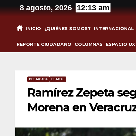
Saltar
8 agosto, 2026
12:13 am
al
contenido
INICIO
¿QUIÉNES SOMOS?
INTERNACIONAL
REPORTE CIUDADANO
COLUMNAS
ESPACIO UX
DESTACADA
ESTATAL
Ramírez Zepeta segu
Morena en Veracru