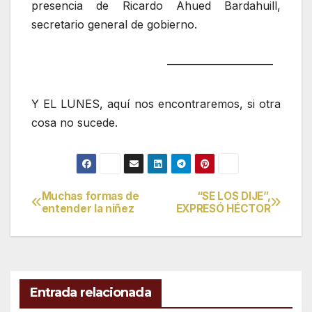
presencia de Ricardo Ahued Bardahuill,
secretario general de gobierno.
—————————–
Y EL LUNES, aquí nos encontraremos, si otra
cosa no sucede.
Muchas formas de
“SE LOS DIJE”,
Navegación
entender la niñez
EXPRESÓ HÉCTOR
de
entradas
Entrada relacionada