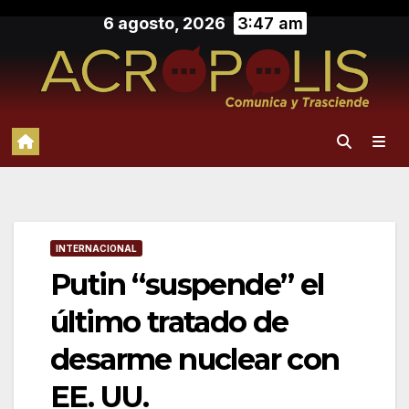
Saltar
6 agosto, 2026
3:47 am
al
contenido
INTERNACIONAL
Putin “suspende” el
último tratado de
desarme nuclear con
EE. UU.