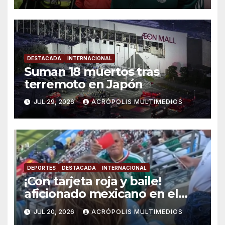
DESTACADA
INTERNACIONAL
Suman 18 muertos tras
terremoto en Japón
JUL 29, 2026
ACRÓPOLIS MULTIMEDIOS
DEPORTES
DESTACADA
INTERNACIONAL
¡Con tarjeta roja y baile!
aficionado mexicano en el
mundial 2026 se viraliza
JUL 20, 2026
ACRÓPOLIS MULTIMEDIOS