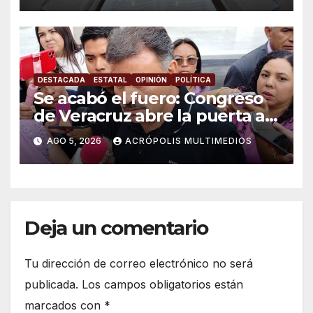
DESTACADA
ESTATAL
OPINIÓN
POLÍTICA
Se acabó el fuero: Congreso
de Veracruz abre la puerta a
proceso penal contra alcalde
AGO 5, 2026
ACRÓPOLIS MULTIMEDIOS
de Úrsulo Galván
Deja un comentario
Tu dirección de correo electrónico no será
publicada.
Los campos obligatorios están
marcados con
*