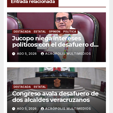
Entrada relacionada
DESTACADA
ESTATAL
OPINIÓN
POLÍTICA
Jucopo niega intereses
políticos con el desafuero de
alcaldes
AGO 5, 2026
ACRÓPOLIS MULTIMEDIOS
DESTACADA
ESTATAL
Congreso avala desafuero de
dos alcaldes veracruzanos
AGO 5, 2026
ACRÓPOLIS MULTIMEDIOS