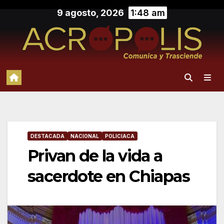
Saltar
9 agosto, 2026
1:48 am
al
contenido
DESTACADA
NACIONAL
POLICIACA
Privan de la vida a
sacerdote en Chiapas