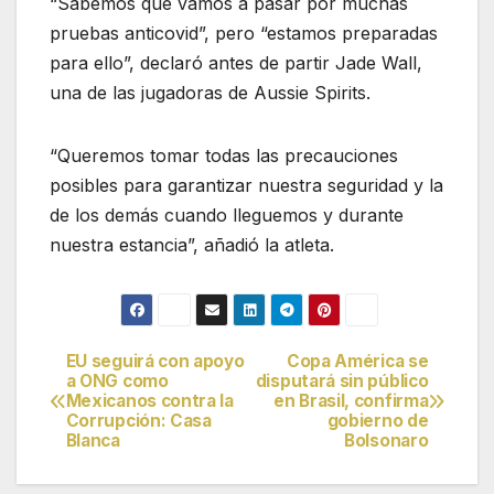
“Sabemos que vamos a pasar por muchas
pruebas anticovid”, pero “estamos preparadas
para ello”, declaró antes de partir Jade Wall,
una de las jugadoras de Aussie Spirits.
“Queremos tomar todas las precauciones
posibles para garantizar nuestra seguridad y la
de los demás cuando lleguemos y durante
nuestra estancia”, añadió la atleta.
EU seguirá con apoyo
Copa América se
Navegación
a ONG como
disputará sin público
Mexicanos contra la
en Brasil, confirma
de
Corrupción: Casa
gobierno de
Blanca
Bolsonaro
entradas