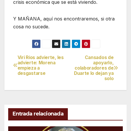
crisis económica que se está viviendo.
Y MAÑANA, aquí nos encontraremos, si otra
cosa no sucede.
Viri Ríos advierte, les
Cansados de
Navegación
advierte: Morena
apoyarlo,
empieza a
colaboradores de
de
desgastarse
Duarte lo dejan ya
solo
entradas
Entrada relacionada