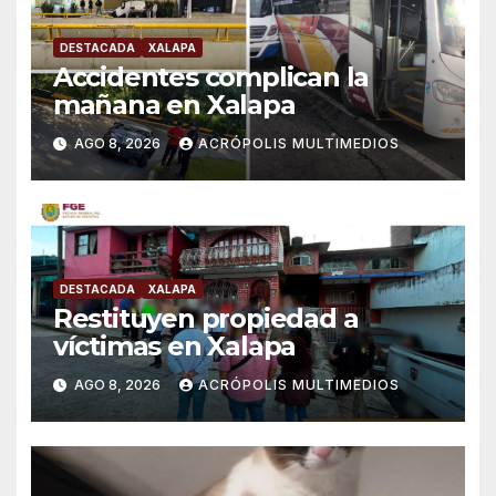
DESTACADA
XALAPA
Accidentes complican la
mañana en Xalapa
AGO 8, 2026
ACRÓPOLIS MULTIMEDIOS
DESTACADA
XALAPA
Restituyen propiedad a
víctimas en Xalapa
AGO 8, 2026
ACRÓPOLIS MULTIMEDIOS