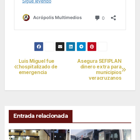
Luis Miguel fue
Asegura SEFIPLAN
Navegación
hospitalizado de
dinero extra para
emergencia
municipios
de
veracruzanos
entradas
Entrada relacionada