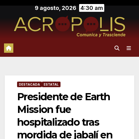
Saltar
9 agosto, 2026
4:30 am
al
contenido
DESTACADA
ESTATAL
Presidente de Earth
Mission fue
hospitalizado tras
mordida de jabalí en