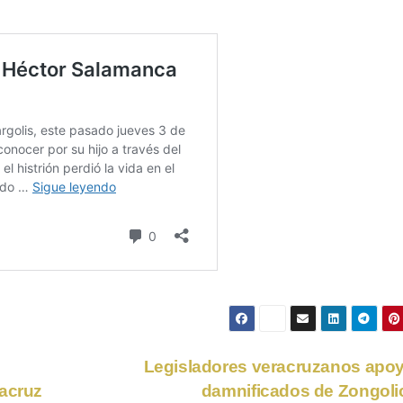
Legisladores veracruzanos apo
racruz
damnificados de Zongol