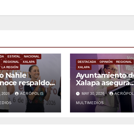
DA
ESTATAL
NACIONAL
REGIONAL
XALAPA
DESTACADA
OPINIÓN
REGIONAL
Y LA REGIÓN
XALAPA
o Nahle
Ayuntamiento d
noce respaldo
Xalapa asegura
gobierno
prevención y
, 2026
ACRÓPOLIS
MAY 30, 2026
ACRÓPOL
ral en beneficio
atención a viole
os jóvenes
EDIOS
de género
MULTIMEDIOS