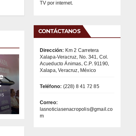
TV por internet.
CONTÁCTANOS
Dirección:
Km 2 Carretera
Xalapa-Veracruz, No. 341, Col.
Acueducto Ánimas, C.P. 91190,
Xalapa, Veracruz, México
e
Teléfono:
(228) 8 41 72 85
IS
ncia
Correo:
lasnoticiasenacropolis@gmail.co
m