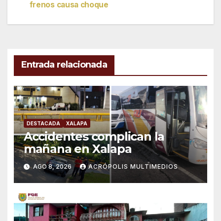
frenos causa choque
de
entradas
Entrada relacionada
DESTACADA
XALAPA
Accidentes complican la
mañana en Xalapa
AGO 8, 2026
ACRÓPOLIS MULTIMEDIOS