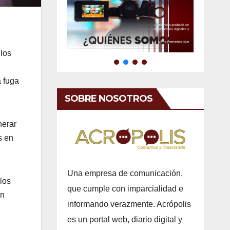
 los
a fuga
SOBRE NOSOTROS
nerar
s en
Una empresa de comunicación,
los
que cumple con imparcialidad e
on
informando verazmente. Acrópolis
es un portal web, diario digital y