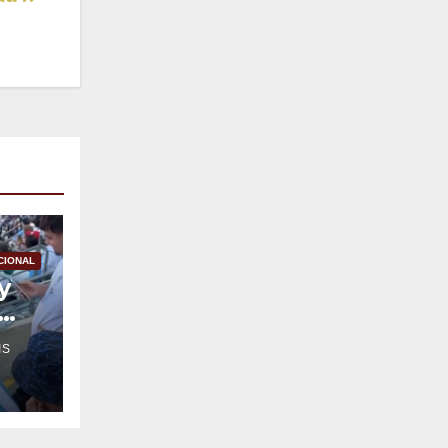
CIONAL
y
IS