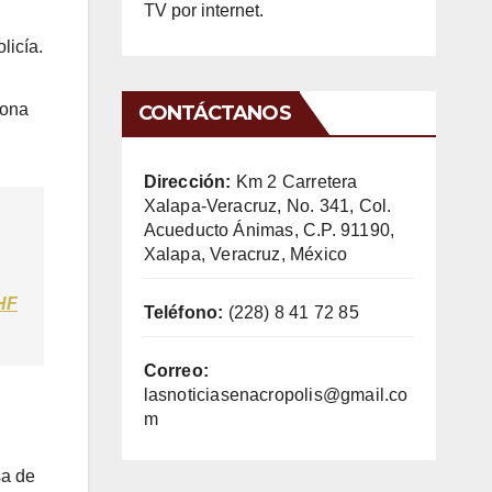
TV por internet.
licía.
sona
CONTÁCTANOS
Dirección:
Km 2 Carretera
Xalapa-Veracruz, No. 341, Col.
Acueducto Ánimas, C.P. 91190,
Xalapa, Veracruz, México
HF
Teléfono:
(228) 8 41 72 85
Correo:
lasnoticiasenacropolis@gmail.co
m
sa de