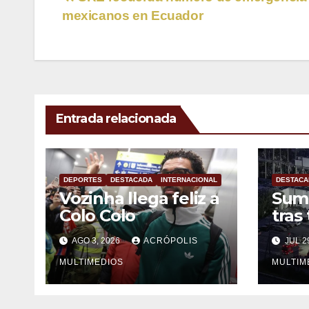
Navegación
mexicanos en Ecuador
de
entradas
Entrada relacionada
DEPORTES
DESTACADA
INTERNACIONAL
DESTACA
Vozinha llega feliz a
Sum
Colo Colo
tras
Jap
AGO 3, 2026
ACRÓPOLIS
JUL 2
MULTIMEDIOS
MULTIM