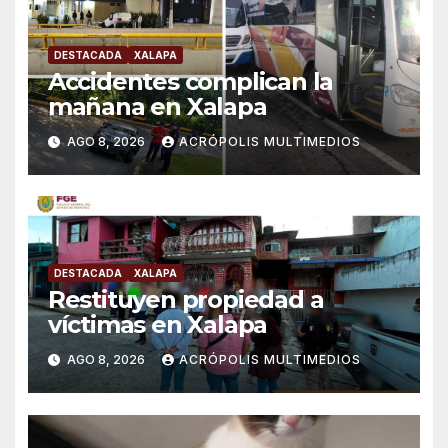
DESTACADA
XALAPA
Accidentes complican la
mañana en Xalapa
AGO 8, 2026
ACRÓPOLIS MULTIMEDIOS
DESTACADA
XALAPA
Restituyen propiedad a
víctimas en Xalapa
AGO 8, 2026
ACRÓPOLIS MULTIMEDIOS