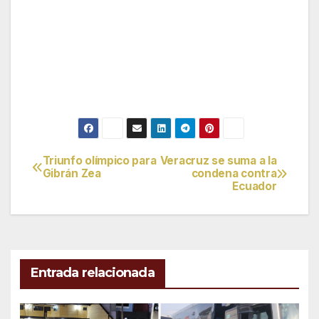
Triunfo olímpico para
Veracruz se suma a la
Navegación
Gibrán Zea
condena contra
Ecuador
de
entradas
Entrada relacionada