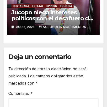
DESTACADA
ESTATAL
OPINIÓN
POLÍTICA
Jucopo niega intereses
políticos con el desafuero de
alcaldes
AGO 5, 2026
ACRÓPOLIS MULTIMEDIOS
Deja un comentario
Tu dirección de correo electrónico no será
publicada.
Los campos obligatorios están
marcados con
*
Comentario
*