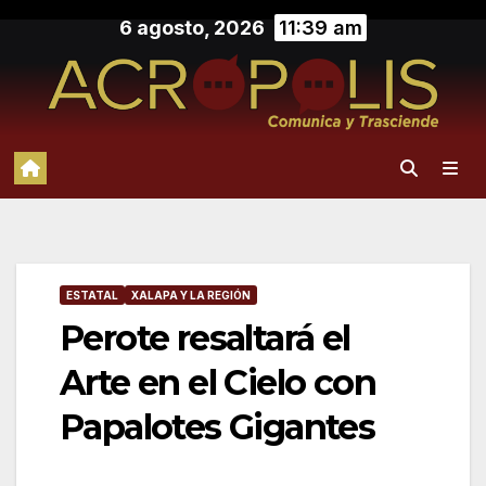
Saltar
6 agosto, 2026
11:39 am
al
contenido
ESTATAL
XALAPA Y LA REGIÓN
Perote resaltará el
Arte en el Cielo con
Papalotes Gigantes