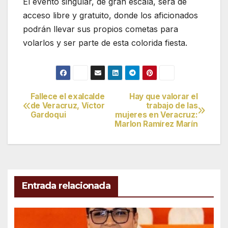
El evento singular, de gran escala, será de
acceso libre y gratuito, donde los aficionados
podrán llevar sus propios cometas para
volarlos y ser parte de esta colorida fiesta.
Fallece el exalcalde
Hay que valorar el
Navegación
de Veracruz, Víctor
trabajo de las
Gardoqui
mujeres en Veracruz:
de
Marlon Ramírez Marín
entradas
Entrada relacionada