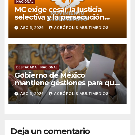
NACIONAL
MC exige cesar la justicia
selectiva y la persecución
política en Veracruz
AGO 5, 2026
ACRÓPOLIS MULTIMEDIOS
DESTACADA
NACIONAL
Gobierno de México
mantiene gestiones para que
el Papa León XIV visite el país
AGO 5, 2026
ACRÓPOLIS MULTIMEDIOS
Deja un comentario