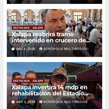
DESTACADA
XALAPA
Xalapa reabrirá tramo
intervenido en crucero de
Manuel C. Tello esta semana
AGO 4, 2026
ACRÓPOLIS MULTIMEDIOS
DESTACADA
XALAPA
Xalapa invertirá 14 mdp en
rehabilitación del Estadio
Colón
AGO 3, 2026
ACRÓPOLIS MULTIMEDIOS