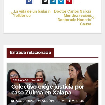
La vida de un bailarín
Doctor Carlos García
Navegación
folklórico
Méndez recibió
Doctorado Honoris
de
Causa
entradas
Entrada relacionada
DESTACADA
XALAPA
Colectivo exige justicia por
caso Zulma en Xalapa
AGO 7, 2026
ACRÓPOLIS MULTIMEDIOS