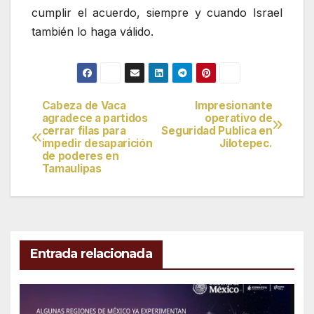
cumplir el acuerdo, siempre y cuando Israel
también lo haga válido.
Cabeza de Vaca
Impresionante
Navegación
agradece a partidos
operativo de
cerrar filas para
Seguridad Publica en
de
impedir desaparición
Jilotepec.
de poderes en
entradas
Tamaulipas
Entrada relacionada