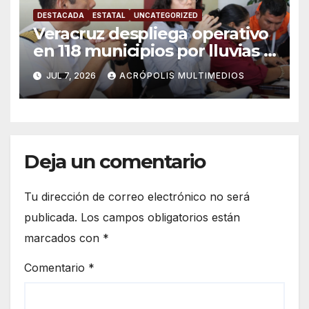
DESTACADA
ESTATAL
UNCATEGORIZED
Veracruz despliega operativo
en 118 municipios por lluvias y
ciclones
JUL 7, 2026
ACRÓPOLIS MULTIMEDIOS
Deja un comentario
Tu dirección de correo electrónico no será
publicada.
Los campos obligatorios están
marcados con
*
Comentario
*