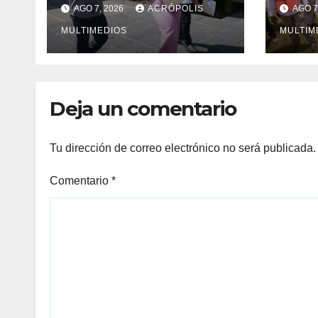
Ixhuatlán del
Vera
AGO 7, 2026
ACRÓPOLIS
AGO 7
Sureste
solu
MULTIMEDIOS
inge
MULTIM
Deja un comentario
Tu dirección de correo electrónico no será publicada.
Comentario
*