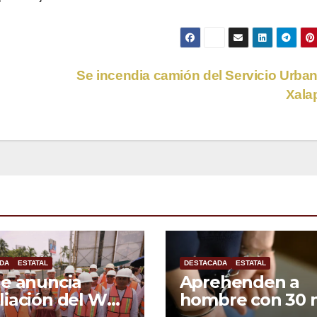
Se incendia camión del Servicio Urba
Xala
DA
ESTATAL
DESTACADA
ESTATAL
e anuncia
Aprehenden a
iación del WTC
hombre con 30 