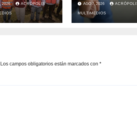
cruz y busca
litros de
, 2026
ACRÓPOLIS
AGO 7, 2026
ACRÓPOLI
ción para
hidrocarburo
nio en crisis
EDIOS
MULTIMEDIOS
Los campos obligatorios están marcados con
*