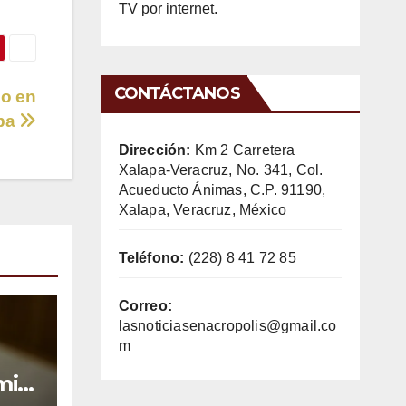
TV por internet.
CONTÁCTANOS
no en
pa
Dirección:
Km 2 Carretera
Xalapa-Veracruz, No. 341, Col.
Acueducto Ánimas, C.P. 91190,
Xalapa, Veracruz, México
Teléfono:
(228) 8 41 72 85
Correo:
lasnoticiasenacropolis@gmail.co
m
mil