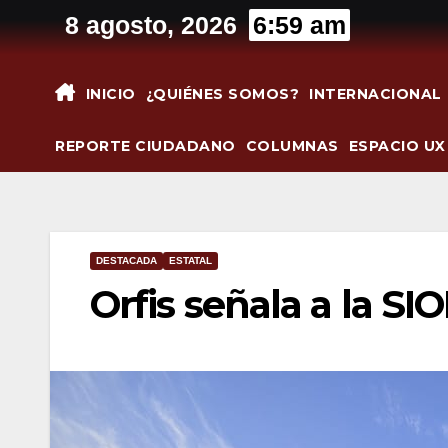
Saltar
8 agosto, 2026
6:59 am
al
contenido
INICIO
¿QUIÉNES SOMOS?
INTERNACIONAL
REPORTE CIUDADANO
COLUMNAS
ESPACIO UX
DESTACADA
ESTATAL
Orfis señala a la SI