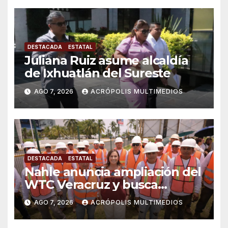
DESTACADA
ESTATAL
Juliana Ruiz asume alcaldía
de Ixhuatlán del Sureste
AGO 7, 2026
ACRÓPOLIS MULTIMEDIOS
DESTACADA
ESTATAL
Nahle anuncia ampliación del
WTC Veracruz y busca
solución para ingenio en crisis
AGO 7, 2026
ACRÓPOLIS MULTIMEDIOS