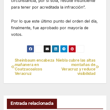
circunstancia, por sí sola, resulte insuficiente
para tener por acreditada la infracción”.
Por lo que este último punto del orden del día,
finalmente, fue aprobado por mayoría de
votos.
Sheinbaum encabeza
Niebla cubre las altas
Navegación
mañanera en
montañas de
Coatzacoalcos
Veracruz y reduce
de
Veracruz
visibilidad
entradas
Entrada relacionada