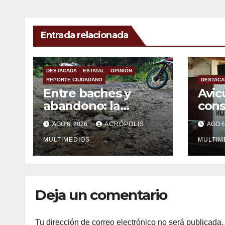
Entrada relacionada
DESTACADA
ESTATAL
OPINIÓN
REPORTE CIUDADANO
DESTACA
Entre baches y
Avic
abandono: la
con
carretera Colipa-
mexi
AGO 6, 2026
ACRÓPOLIS
AGO 6
Yecuatla se
impo
convierte en un
MULTIMEDIOS
MULTIM
riesgo diario
Deja un comentario
Tu dirección de correo electrónico no será publicada.