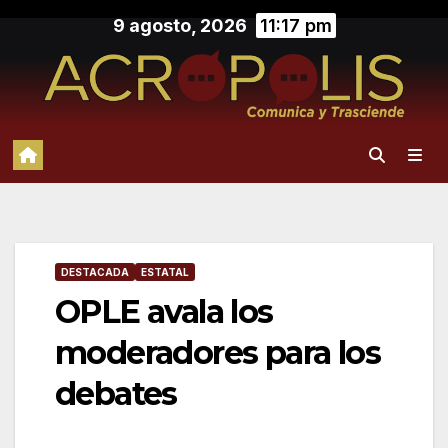
Saltar
9 agosto, 2026
11:17 pm
al
contenido
DESTACADA
ESTATAL
OPLE avala los
moderadores para los
debates