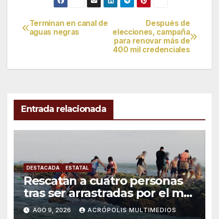
Terminan en canal de
Después de
Navegación
aguas negras
elecciones, campaña
para renovar más de
de
400 mil credenciales
entradas
Entrada relacionada
DESTACADA
ESTATAL
Rescatan a cuatro personas
tras ser arrastradas por el mar
en Chachalacas
AGO 9, 2026
ACRÓPOLIS MULTIMEDIOS