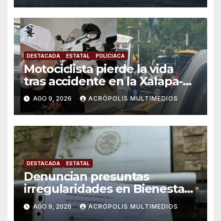
DESTACADA
ESTATAL
POLICIACA
Motociclista pierde la vida
tras accidente en la Xalapa-
Veracruz
AGO 9, 2026
ACRÓPOLIS MULTIMEDIOS
DESTACADA
ESTATAL
Denuncian presuntas
irregularidades en Bienestar
de Coatepec
AGO 9, 2026
ACRÓPOLIS MULTIMEDIOS