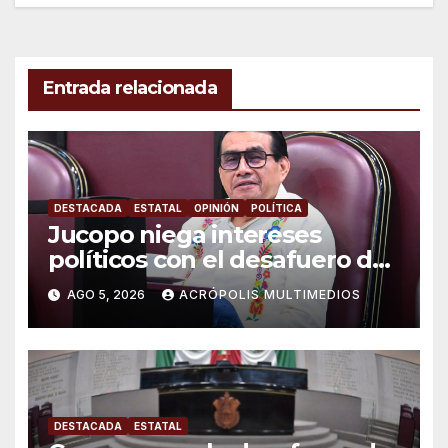
entradas
Entrada relacionada
DESTACADA
ESTATAL
OPINIÓN
POLÍTICA
Jucopo niega intereses
políticos con el desafuero de
alcaldes
AGO 5, 2026
ACRÓPOLIS MULTIMEDIOS
DESTACADA
ESTATAL