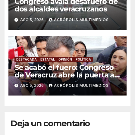
Congreso avala desafuero de
dos alcaldes veracruzanos
AGO 5, 2026
ACRÓPOLIS MULTIMEDIOS
DESTACADA
ESTATAL
OPINIÓN
POLÍTICA
Se acabó el fuero: Congreso
de Veracruz abre la puerta a
proceso penal contra alcalde
AGO 5, 2026
ACRÓPOLIS MULTIMEDIOS
de Úrsulo Galván
Deja un comentario