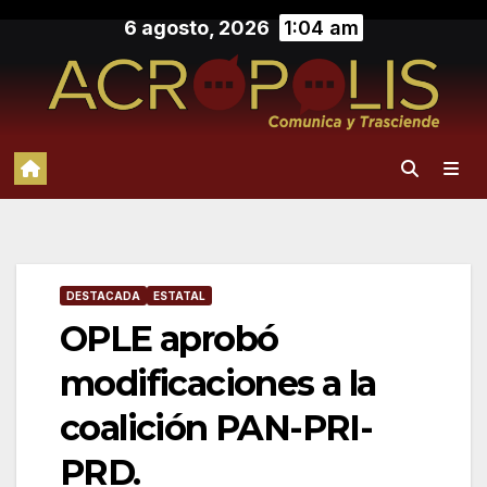
Saltar
6 agosto, 2026
1:04 am
al
contenido
DESTACADA
ESTATAL
OPLE aprobó
modificaciones a la
coalición PAN-PRI-
PRD.