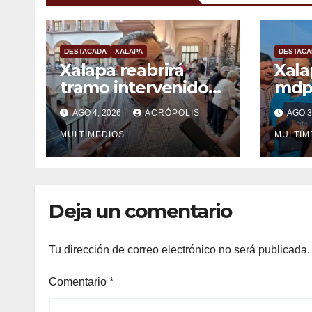
DESTACADA
XALAPA
DESTACA
Xalapa reabrirá
Xala
tramo intervenido
mdp
en crucero de
reha
AGO 4, 2026
ACRÓPOLIS
AGO 3
Manuel C. Tello esta
Esta
semana
MULTIMEDIOS
MULTIM
Deja un comentario
Tu dirección de correo electrónico no será publicada.
Comentario
*