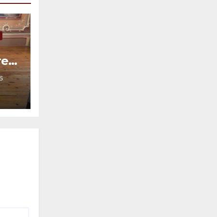
re
S
fica