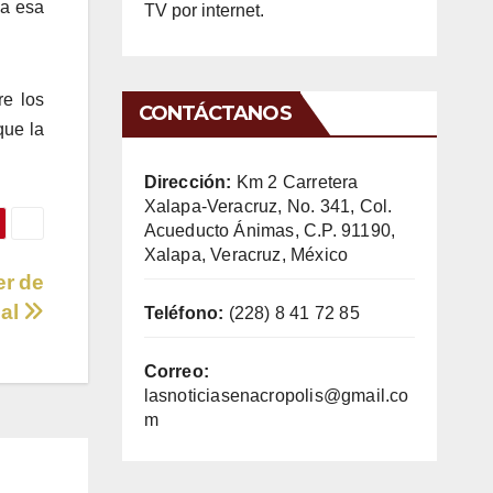
da esa
TV por internet.
re los
CONTÁCTANOS
que la
Dirección:
Km 2 Carretera
Xalapa-Veracruz, No. 341, Col.
Acueducto Ánimas, C.P. 91190,
Xalapa, Veracruz, México
er de
nal
Teléfono:
(228) 8 41 72 85
Correo:
lasnoticiasenacropolis@gmail.co
m