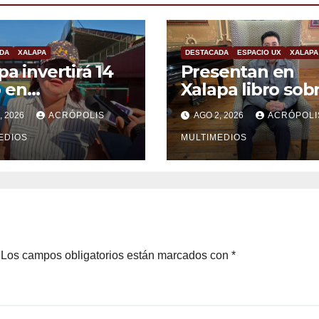
DA
XALAPA
DESTACADA
ESPACIO UX
XALAPA
pa invertirá 14
Presentan en
 en
Xalapa libro sob
bilitación del
innovación en la
, 2026
ACRÓPOLIS
AGO 2, 2026
ACRÓPOLI
dio Colón
formación cientí
EDIOS
universitaria
MULTIMEDIOS
Los campos obligatorios están marcados con
*