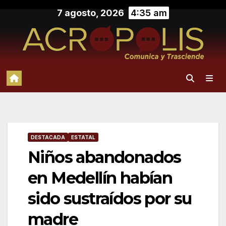
Saltar
7 agosto, 2026
4:35 am
al
contenido
DESTACADA
ESTATAL
Niños abandonados
en Medellín habían
sido sustraídos por su
madre