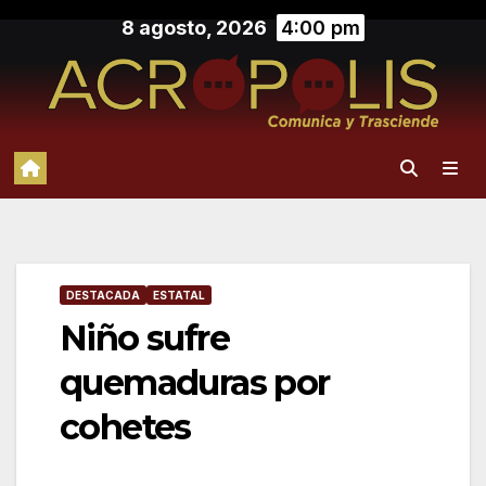
Saltar
8 agosto, 2026
4:00 pm
al
contenido
DESTACADA
ESTATAL
Niño sufre
quemaduras por
cohetes