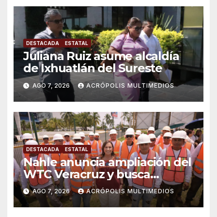
DESTACADA
ESTATAL
Juliana Ruiz asume alcaldía
de Ixhuatlán del Sureste
AGO 7, 2026
ACRÓPOLIS MULTIMEDIOS
DESTACADA
ESTATAL
Nahle anuncia ampliación del
WTC Veracruz y busca
solución para ingenio en crisis
AGO 7, 2026
ACRÓPOLIS MULTIMEDIOS