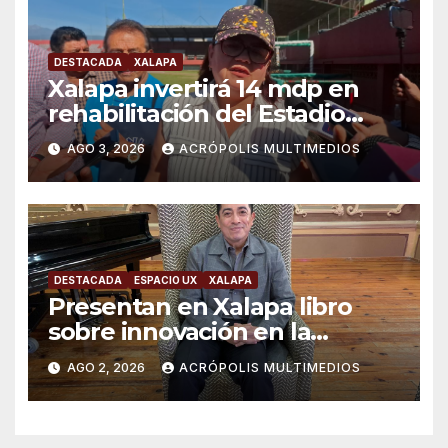
DESTACADA
XALAPA
Xalapa invertirá 14 mdp en
rehabilitación del Estadio
Colón
AGO 3, 2026
ACRÓPOLIS MULTIMEDIOS
DESTACADA
ESPACIO UX
XALAPA
Presentan en Xalapa libro
sobre innovación en la
formación científica
AGO 2, 2026
ACRÓPOLIS MULTIMEDIOS
universitaria