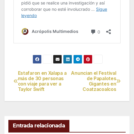
Estafaron en Xalapa a
Anuncian el Festival
Navegación
más de 30 personas
de Papalotes
con viaje para ver a
Gigantes en
de
Taylor Swift
Coatzacoalcos
entradas
Entrada relacionada