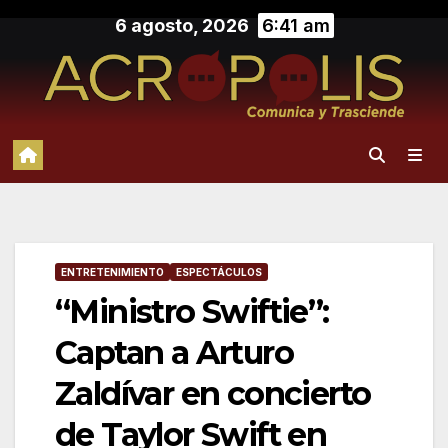
Saltar
6 agosto, 2026
6:41 am
al
contenido
ENTRETENIMIENTO
ESPECTÁCULOS
“Ministro Swiftie”:
Captan a Arturo
Zaldívar en concierto
de Taylor Swift en