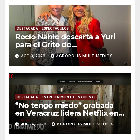
DESTACADA
ESPECTÁCULOS
Rocío Nahle descarta a Yuri
para el Grito de
Independencia, pero analiza
AGO 3, 2026
ACRÓPOLIS MULTIMEDIOS
homenaje con estatua
DESTACADA
ENTRETENIMIENTO
NACIONAL
“No tengo miedo” grabada
en Veracruz lidera Netflix en
México
JUL 24, 2026
ACRÓPOLIS MULTIMEDIOS