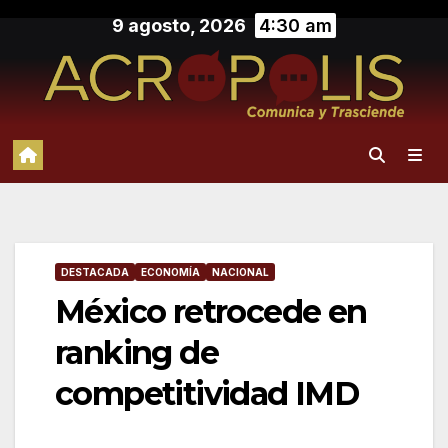
Saltar
9 agosto, 2026
4:30 am
al
contenido
DESTACADA
ECONOMÍA
NACIONAL
México retrocede en
ranking de
competitividad IMD