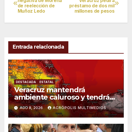
negativa de Morena
Veracruz pedirá
de reelección de
préstamo de dos mil
de
Muñoz Ledo
millones de pesos
entradas
Entrada relacionada
DESTACADA
ESTATAL
Veracruz mantendrá
ambiente caluroso y tendrá
lluvias
AGO 8, 2026
ACRÓPOLIS MULTIMEDIOS